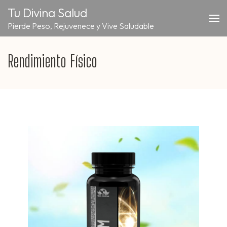
Saltar
Tu Divina Salud
al
Pierde Peso, Rejuvenece y Vive Saludable
contenido
(presiona
la
Rendimiento Físico
tecla
Intro)