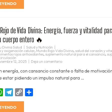
desde
LEYENDO
la
primera
taza
☕
✨
jo de Vida Divina: Energía, fuerza y vitalidad par
tu cuerpo entero 🔥
u Divina Salud
Salud y Nutrición
 y oxigenación celular
,
Mundo Rojo Vida Divina
,
salud del corazón y vit
imentos rojos antioxidantes
,
suplemento natural para el cansancio
,
su
circulación
en
viembre 12, 2025
Deja un comentario
❤️
Mundo
in energía, con cansancio constante o falta de motivació
Rojo
de
 estar pidiendo un impulso natural para …
Vida
Divina:
Energía,
fuerza
ebook
essenger
WhatsApp
Telegram
Copy
Compartir
y
vitalidad
Link
para
tu
corazón
LEYENDO
y