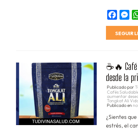
Fac
M
SEGUIR 
☕🔥 Café To
desde la p
Publicado por
T
Cafés Saludabl
aumentar deseo
Tongkat Ali Vid
Publicado en
no
¿Sientes que
estrés, el ca