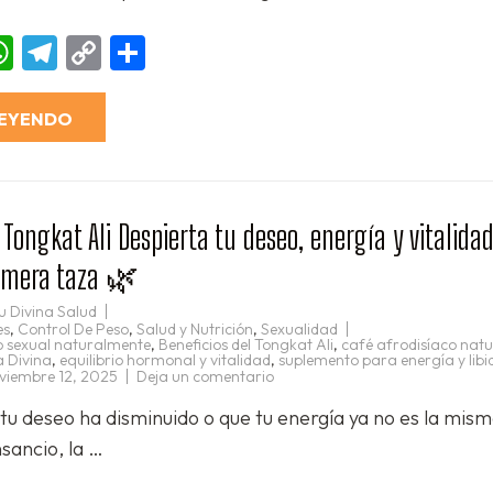
de
Vida
Divina:
ebook
essenger
WhatsApp
Telegram
Copy
Compartir
quema
grasa,
Link
activa
tu
metabolismo
LEYENDO
y
moldea
tu
cuerpo
desde
la
primera
ngkat Ali Despierta tu deseo, energía y vitalida
taza
rimera taza 🌿
u Divina Salud
es
,
Control De Peso
,
Salud y Nutrición
,
Sexualidad
 sexual naturalmente
,
Beneficios del Tongkat Ali
,
café afrodisíaco natu
a Divina
,
equilibrio hormonal y vitalidad
,
suplemento para energía y libi
en
viembre 12, 2025
Deja un comentario
☕
🔥
 tu deseo ha disminuido o que tu energía ya no es la mis
Café
Tongkat
nsancio, la …
Ali
Despierta
tu