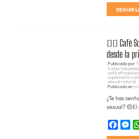
SEGUIR 
❤️‍🔥 Café S
desde la 
Publicado por
T
Cafés Saludabl
café afrodisíac
suplemento natu
sexual natural
Publicado en
no
¿Te has senti
sexual? 😔El 
Fac
M