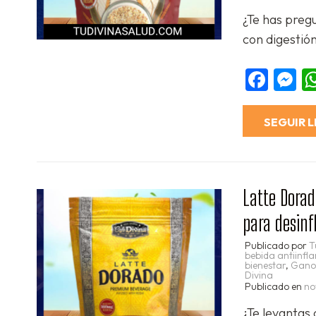
Compartir
¿Te has preg
con digestió
Fac
M
SEGUIR 
Latte Dora
para desinf
Publicado por
T
bebida antiinfl
bienestar
,
Gano
Divina
Publicado en
no
¿Te levantas