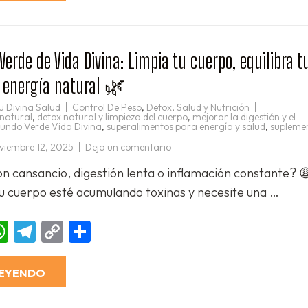
tu
cuerpo
entero
🔥
rde de Vida Divina: Limpia tu cuerpo, equilibra t
u energía natural 🌿
u Divina Salud
Control De Peso
,
Detox
,
Salud y Nutrición
 natural
,
detox natural y limpieza del cuerpo
,
mejorar la digestión y el
undo Verde Vida Divina
,
superalimentos para energía y salud
,
supleme
en
viembre 12, 2025
Deja un comentario
🌱
Mundo
con cansancio, digestión lenta o inflamación constante? 
Verde
de
tu cuerpo esté acumulando toxinas y necesite una …
Vida
Divina:
Limpia
tu
ebook
essenger
WhatsApp
Telegram
Copy
Compartir
cuerpo,
equilibra
Link
tu
salud
y
LEYENDO
devuelve
tu
energía