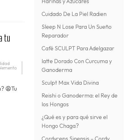
Harinas y Azúcares
Cuidado De La Piel Radien
Sleep N Lose Para Un Sueño
Reparador
a tu
Café SCULPT Para Adelgazar
latte Dorado Con Curcuma y
alidad
plemento
Ganoderma
Sculpt Max Vida Divina
n? 😩Tu
Reishi o Ganoderma: el Rey de
los Hongos
¿Qué es y para qué sirve el
Hongo Chaga?
Cordyceps Sinensis – Cordy