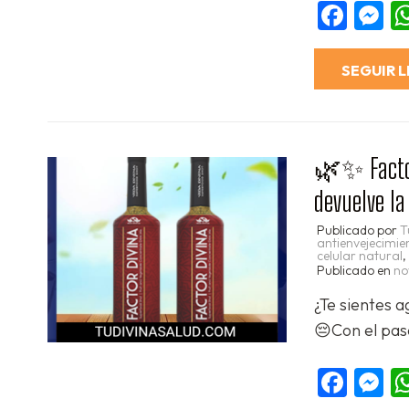
Fac
M
SEGUIR 
🌿✨ Factor 
devuelve la
Publicado por
T
antienvejecimie
celular natural
,
Publicado en
no
¿Te sientes a
😔Con el pas
Fac
M