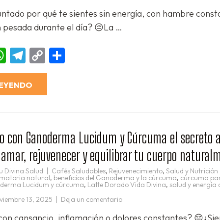
Cereal
Divino
untado por qué te sientes sin energía, con hambre const
con
Ganoderma
n pesada durante el día? 😔La …
Lucidum
y
Espirulina
Nutre
ebook
essenger
WhatsApp
Telegram
Copy
Compartir
tu
Cuerpo,
Link
Equilibra
tu
Energía
LEYENDO
y
Fortalece
tu
Salud
Desde
el
Desayuno
do con Ganoderma Lucidum y Cúrcuma el secreto a
lamar, rejuvenecer y equilibrar tu cuerpo natural
u Divina Salud
Cafés Saludables
,
Rejuvenecimiento
,
Salud y Nutrición
amatoria natural
,
beneficios del Ganoderma y la cúrcuma
,
cúrcuma par
derma Lucidum y cúrcuma
,
Latte Dorado Vida Divina
,
salud y energía
en
viembre 13, 2025
Deja un comentario
Latte
Dorado
 con cansancio, inflamación o dolores constantes? 😔¿Si
con