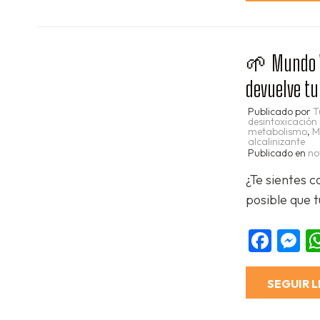
🌱 Mundo Ve
devuelve t
Publicado por
T
desintoxicación
metabolismo
,
M
alcalinizante
Publicado en
no
¿Te sientes 
posible que 
Fac
M
SEGUIR 