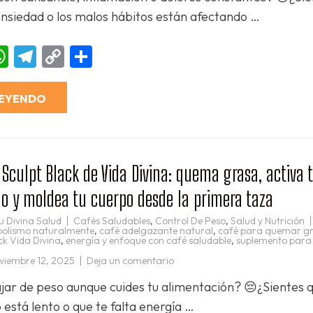
Ganoderma
 ansiedad o los malos hábitos están afectando …
Lucidum
y
Cúrcuma
el
ebook
essenger
WhatsApp
Telegram
Copy
Compartir
secreto
ancestral
Link
para
desinflamar,
rejuvenecer
LEYENDO
y
equilibrar
tu
cuerpo
naturalmente
ulpt Black de Vida Divina: quema grasa, activa 
o y moldea tu cuerpo desde la primera taza
u Divina Salud
Cafés Saludables
,
Control De Peso
,
Salud y Nutrición
abolismo naturalmente
,
café adelgazante natural
,
café para quemar g
ck Vida Divina
,
energía y enfoque con café saludable
,
suplemento para 
en
viembre 12, 2025
Deja un comentario
☕
🔥
ajar de peso aunque cuides tu alimentación? 😔¿Sientes q
Café
Sculpt
está lento o que te falta energía …
Black