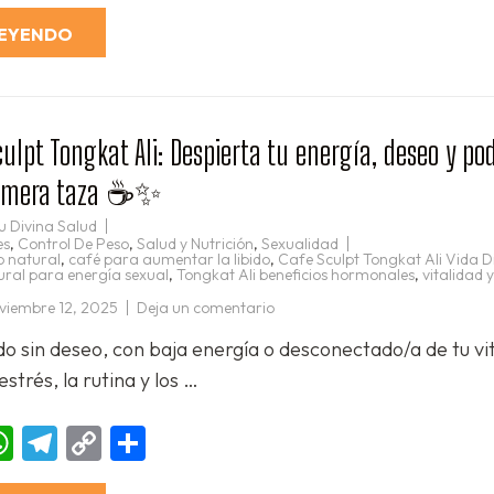
Link
celular
y
devuelve
LEYENDO
la
vida
a
tu
cuerpo
desde
adentro
culpt Tongkat Ali: Despierta tu energía, deseo y pod
primera taza ☕✨
u Divina Salud
es
,
Control De Peso
,
Salud y Nutrición
,
Sexualidad
o natural
,
café para aumentar la libido
,
Cafe Sculpt Tongkat Ali Vida D
ral para energía sexual
,
Tongkat Ali beneficios hormonales
,
vitalidad 
en
viembre 12, 2025
Deja un comentario
❤️‍🔥
Café
do sin deseo, con baja energía o desconectado/a de tu vi
Sculpt
Tongkat
estrés, la rutina y los …
Ali:
Despierta
tu
energía,
ebook
essenger
WhatsApp
Telegram
Copy
Compartir
deseo
y
Link
poder
vital