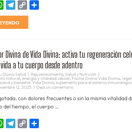
deseo,
ebook
essenger
WhatsApp
Telegram
Copy
Compartir
energía
y
Link
vitalidad
natural
desde
LEYENDO
la
primera
taza
🌿
Divina de Vida Divina: activa tu regeneración cel
 vida a tu cuerpo desde adentro
u Divina Salud
Rejuvenecimiento
,
Salud y Nutrición
nto natural
,
energía y vitalidad celular
,
Factor Divina Vida Divina
,
rege
salud y bienestar Vida Divina
,
suplemento para el sistema inmunológic
en
viembre 12, 2025
Deja un comentario
🌿
✨
gotada, con dolores frecuentes o sin la misma vitalidad 
Factor
Divina
o del tiempo, el cuerpo …
de
Vida
Divina:
activa
ebook
essenger
WhatsApp
Telegram
Copy
Compartir
tu
regeneración