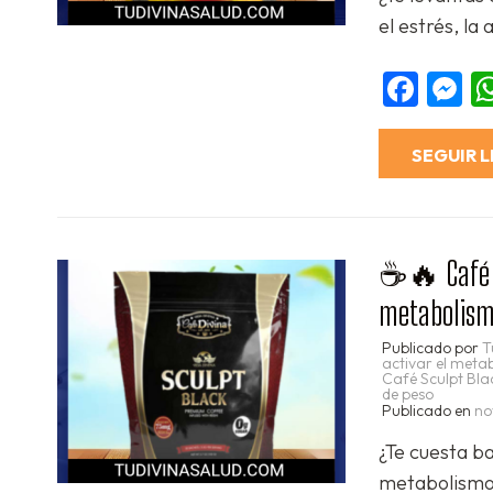
el estrés, la
Fac
M
SEGUIR 
☕🔥 Café Sc
metabolism
Publicado por
T
activar el met
Café Sculpt Bla
de peso
Publicado en
no
¿Te cuesta b
metabolismo 