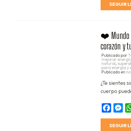
SEGUIR 
❤️ Mundo Ro
corazón y 
Publicado por
T
mejorar energía
natural
,
superal
para energía y 
Publicado en
no
¿Te sientes s
cuerpo puede
Fac
M
SEGUIR 