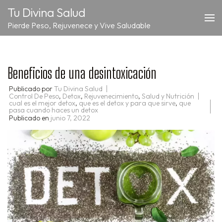
Saltar
Tu Divina Salud
al
Pierde Peso, Rejuvenece y Vive Saludable
contenido
(presiona
la
tecla
Beneficios de una desintoxicación
Intro)
Publicado por
Tu Divina Salud
Control De Peso
,
Detox
,
Rejuvenecimiento
,
Salud y Nutrición
cual es el mejor detox
,
que es el detox y para que sirve
,
que
pasa cuando haces un detox
Publicado en
junio 7, 2022