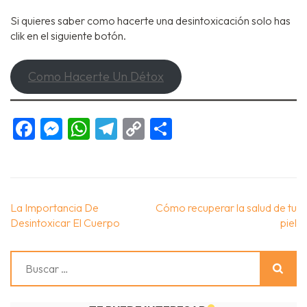
Si quieres saber como hacerte una desintoxicación solo has
clik en el siguiente botón.
Como Hacerte Un Détox
Facebook
Messenger
WhatsApp
Telegram
Copy
Compartir
Link
Navegación
La Importancia De
Cómo recuperar la salud de tu
de
Desintoxicar El Cuerpo
piel
entradas
Buscar: