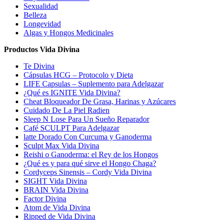
Sexualidad
Belleza
Longevidad
Algas y Hongos Medicinales
Productos Vida Divina
Te Divina
Cápsulas HCG – Protocolo y Dieta
LIFE Capsulas – Suplemento para Adelgazar
¿Qué es IGNITE Vida Divina?
Cheat Bloqueador De Grasa, Harinas y Azúcares
Cuidado De La Piel Radien
Sleep N Lose Para Un Sueño Reparador
Café SCULPT Para Adelgazar
latte Dorado Con Curcuma y Ganoderma
Sculpt Max Vida Divina
Reishi o Ganoderma: el Rey de los Hongos
¿Qué es y para qué sirve el Hongo Chaga?
Cordyceps Sinensis – Cordy Vida Divina
SIGHT Vida Divina
BRAIN Vida Divina
Factor Divina
Atom de Vida Divina
Ripped de Vida Divina