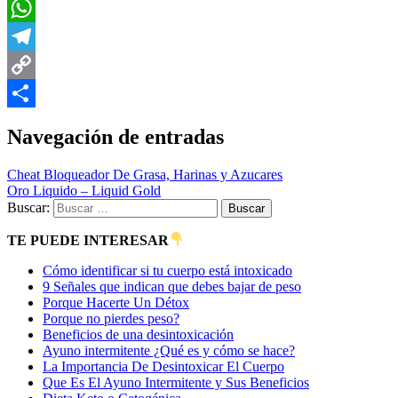
Messenger
WhatsApp
Telegram
Copy
Link
Compartir
Navegación de entradas
Cheat Bloqueador De Grasa, Harinas y Azucares
Oro Liquido – Liquid Gold
Buscar:
TE PUEDE INTERESAR
Cómo identificar si tu cuerpo está intoxicado
9 Señales que indican que debes bajar de peso
Porque Hacerte Un Détox
Porque no pierdes peso?
Beneficios de una desintoxicación
Ayuno intermitente ¿Qué es y cómo se hace?
La Importancia De Desintoxicar El Cuerpo
Que Es El Ayuno Intermitente y Sus Beneficios