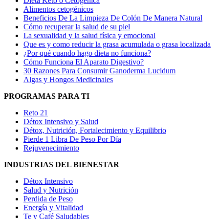
Dieta Keto o Cetogénica
Alimentos cetogénicos
Beneficios De La Limpieza De Colón De Manera Natural
Cómo recuperar la salud de su piel
La sexualidad y la salud física y emocional
Que es y como reducir la grasa acumulada o grasa localizada
¿Por qué cuando hago dieta no funciona?
Cómo Funciona El Aparato Digestivo?
30 Razones Para Consumir Ganoderma Lucidum
Algas y Hongos Medicinales
PROGRAMAS PARA TI
Reto 21
Détox Intensivo y Salud
Détox, Nutrición, Fortalecimiento y Equilibrio
Pierde 1 Libra De Peso Por Día
Rejuvenecimiento
INDUSTRIAS DEL BIENESTAR
Détox Intensivo
Salud y Nutrición
Perdida de Peso
Energía y Vitalidad
Te y Café Saludables