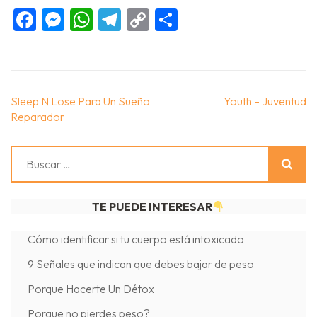
Facebook
Messenger
WhatsApp
Telegram
Copy
Compartir
Link
Navegación
Sleep N Lose Para Un Sueño
Youth – Juventud
de
Reparador
entradas
Buscar:
TE PUEDE INTERESAR
Cómo identificar si tu cuerpo está intoxicado
9 Señales que indican que debes bajar de peso
Porque Hacerte Un Détox
Porque no pierdes peso?