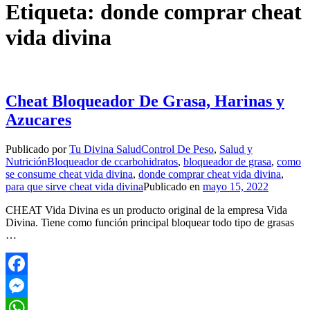
Etiqueta:
donde comprar cheat
vida divina
Cheat Bloqueador De Grasa, Harinas y
Azucares
Publicado por
Tu Divina Salud
Control De Peso
,
Salud y
Nutrición
Bloqueador de ccarbohidratos
,
bloqueador de grasa
,
como
se consume cheat vida divina
,
donde comprar cheat vida divina
,
para que sirve cheat vida divina
Publicado en
mayo 15, 2022
CHEAT Vida Divina es un producto original de la empresa Vida
Divina. Tiene como función principal bloquear todo tipo de grasas
…
Facebook
Messenger