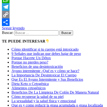
WhatsApp
Telegram
Copy
Seguir leyendo
Link
Compartir
Buscar:
TE PUEDE INTERESAR
Cómo identificar si tu cuerpo está intoxicado
9 Señales que indican que debes bajar de peso
Porque Hacerte Un Détox
Porque no pierdes peso?
Beneficios de una desintoxicación
Ayuno intermitente ¿Qué es y cómo se hace?
La Importancia De Desintoxicar El Cuerpo
Que Es El Ayuno Intermitente y Sus Beneficios
Dieta Keto o Cetogénica
Alimentos cetogénicos
Beneficios De La Limpieza De Colón De Manera Natural
Cómo recuperar la salud de su piel
La sexualidad y la salud física y emocional
Que es y como reducir la grasa acumulada o grasa localizada