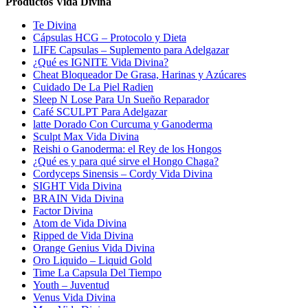
Productos Vida Divina
Te Divina
Cápsulas HCG – Protocolo y Dieta
LIFE Capsulas – Suplemento para Adelgazar
¿Qué es IGNITE Vida Divina?
Cheat Bloqueador De Grasa, Harinas y Azúcares
Cuidado De La Piel Radien
Sleep N Lose Para Un Sueño Reparador
Café SCULPT Para Adelgazar
latte Dorado Con Curcuma y Ganoderma
Sculpt Max Vida Divina
Reishi o Ganoderma: el Rey de los Hongos
¿Qué es y para qué sirve el Hongo Chaga?
Cordyceps Sinensis – Cordy Vida Divina
SIGHT Vida Divina
BRAIN Vida Divina
Factor Divina
Atom de Vida Divina
Ripped de Vida Divina
Orange Genius Vida Divina
Oro Liquido – Liquid Gold
Time La Capsula Del Tiempo
Youth – Juventud
Venus Vida Divina