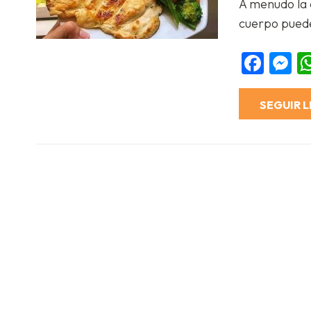
A menudo la 
Compartir
cuerpo pued
Fac
M
SEGUIR 