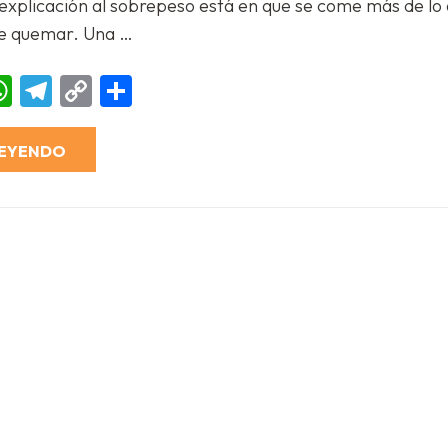
explicación al sobrepeso está en que se come más de lo 
cuando
hago
e quemar. Una …
dieta
no
funciona?
ebook
essenger
WhatsApp
Telegram
Copy
Compartir
Link
LEYENDO