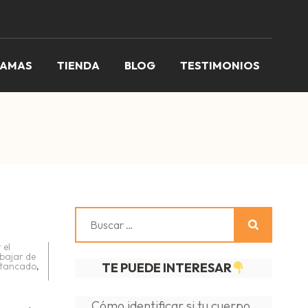
RAMAS
TIENDA
BLOG
TESTIMONIOS
Buscar:
 el
bajar de
stancado
,
TE PUEDE INTERESAR
Cómo identificar si tu cuerpo