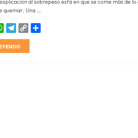
explicación al sobrepeso está en que se come más de lo 
cuando
hago
e quemar. Una …
dieta
no
funciona?
ebook
essenger
WhatsApp
Telegram
Copy
Compartir
Link
LEYENDO