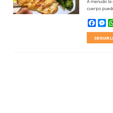
A menudo la 
Compartir
cuerpo pued
Fac
M
SEGUIR 