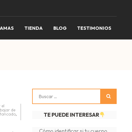
RAMAS
TIENDA
BLOG
TESTIMONIOS
Buscar:
 el
bajar de
stancado
,
TE PUEDE INTERESAR
Cómo identificar si tu cuerpo