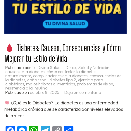
Diabetes: Causas, Consecuencias y Cómo
Mejorar tu Estilo de Vida
Publicado por
Tu Divina Salud
Detox
,
Salud y Nutrición
causas de la diabetes
,
cómo controlar la diabetes
naturalmente
,
complicaciones de la diabetes
,
consecuencias de
la diabetes
,
daño renal
,
diabetes tipo 2
,
ejercicio para
diabéticos
,
malos hábitos alimenticios
,
problemas de visión
,
resistencia a la insulina
en
Publicado en
octubre 8, 2025
Deja un comentario
Diabetes:
¿Qué es la Diabetes? La diabetes es una enfermedad
Causas,
Consecuencias
metabólica crónica que se caracteriza por niveles elevados
y
de azúcar …
Cómo
Mejorar
tu
Facebook
Messenger
WhatsApp
Telegram
Copy
Compartir
Estilo