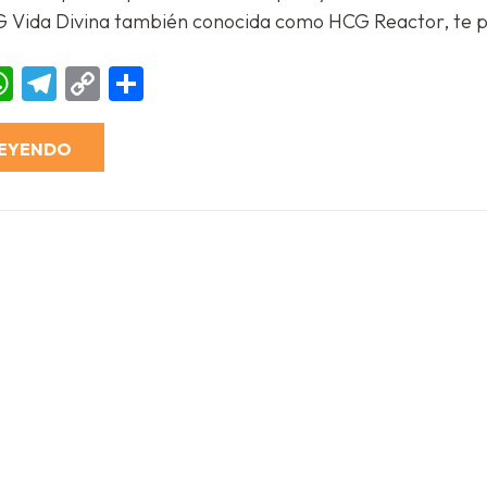
G Vida Divina también conocida como HCG Reactor, te 
ebook
essenger
WhatsApp
Telegram
Copy
Compartir
Link
LEYENDO