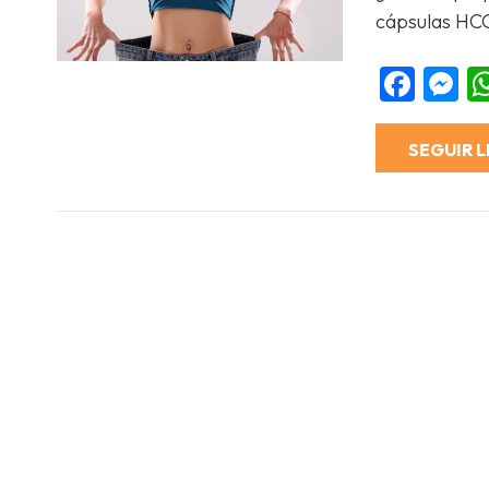
Compartir
cápsulas HC
Fac
M
SEGUIR 