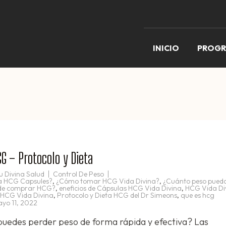
INICIO
PROG
G – Protocolo y Dieta
u Divina Salud
Control De Peso
a HCG Capsules?
,
¿Cómo tomar HCG Vida Divina?
,
¿Cuánto peso puedo
de comprar HCG?
,
eneficios de Cápsulas HCG Vida Divina
,
HCG Vida Di
l HCG Vida Divina
,
Protocolo y Dieta HCG del Dr Simeons
,
que es hcg
yo 11, 2022
puedes perder peso de forma rápida y efectiva? Las