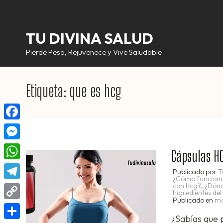
Saltar
al
contenido
TU DIVINA SALUD
(presiona
Pierde Peso, Rejuvenece y Vive Saludable
la
tecla
Etiqueta:
que es hcg
Intro)
Facebook
Messenger
Cápsulas HC
WhatsApp
Publicado por
T
¿Cómo funcion
con hcg?
,
¿Dón
Telegram
Ingredientes de
Publicado en
ma
Copy
¿Sabías que 
Link