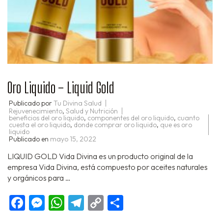
Oro Liquido – Liquid Gold
Publicado por
Tu Divina Salud
Rejuvenecimiento
,
Salud y Nutrición
beneficios del oro liquido
,
componentes del oro liquido
,
cuanto
cuesta el oro liquido
,
donde comprar oro liquido
,
que es oro
liquido
Publicado en
mayo 15, 2022
LIQUID GOLD Vida Divina es un producto original de la
empresa Vida Divina, está compuesto por aceites naturales
y orgánicos para …
Facebook
Messenger
WhatsApp
Telegram
Copy
Compartir
Link