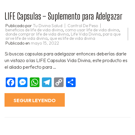
LIFE Capsulas – Suplemento para Adelgazar
Publicado por
Tu Divina Salud
Control De Peso
beneficios de life de vida divina
,
como usar life de vida divina
,
donde comprar life de vida divina
,
Life Vida Divina
,
para que
sirve life de vida divina
,
que es life de vida divina
Publicado en
mayo 15, 2022
Si buscas capsulas para adelgazar entonces deberías darle
un vistazo a las LIFE Capsulas Vida Divina, este producto es
el aliado perfecto para …
Facebook
Messenger
WhatsApp
Telegram
Copy
Compartir
Link
SEGUIR LEYENDO