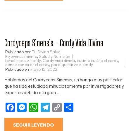
Cordyceps Sinensis – Cordy Vida Divina
Publicado por
Tu Divina Salud
Rejuvenecimiento
,
Salud y Nutrición
beneficios del cordy
,
Cordy vida divina
,
cuanto cuesta el cordy
,
donde comprar el cordy
,
para que sirve el cordy
Publicado en
mayo 15, 2022
Hablemos del Cordyceps Sinensis, un hongo muy particular
que ha sido estudiado minuciosamente por investigadores y
expertos debido a la gran …
Facebook
Messenger
WhatsApp
Telegram
Copy
Compartir
Link
SEGUIR LEYENDO