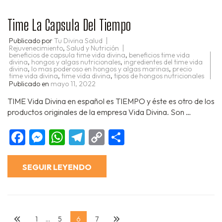
Time La Capsula Del Tiempo
Publicado por
Tu Divina Salud
Rejuvenecimiento
,
Salud y Nutrición
beneficios de capsula time vida divina
,
beneficios time vida
divina
,
hongos y algas nutricionales
,
ingredientes del time vida
divina
,
lo mas poderoso en hongos y algas marinas
,
precio
time vida divina
,
time vida divina
,
tipos de hongos nutricionales
Publicado en
mayo 11, 2022
TIME Vida Divina en español es TIEMPO y éste es otro de los
productos originales de la empresa Vida Divina. Son …
Facebook
Messenger
WhatsApp
Telegram
Copy
Compartir
Link
SEGUIR LEYENDO
Paginación
Página
Página
Página
Página
1
…
5
6
7