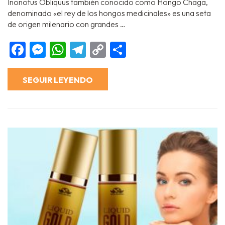
Inonotus Obliquus también conocido como Hongo Chaga,
denominado «el rey de los hongos medicinales» es una seta
de origen milenario con grandes …
Facebook
Messenger
WhatsApp
Telegram
Copy
Compartir
Link
SEGUIR LEYENDO