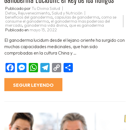
Publicado por
Tu Divina Salud
Detox
,
Rejuvenecimiento
,
Salud y Nutrición
beneficios del ganoderma
,
capsulas de ganoderma
,
como se
consume el ganoderma
,
el ganoderma mas poderoso del
mercado
,
ganoderma vida divina
,
que es ganoderma
Publicado en
mayo 15, 2022
El ganoderma lucidum desde el lejano oriente ha surgido con
muchas capacidades medicinales, que han sido
comprobadas en la cultura China y …
Facebook
Messenger
WhatsApp
Telegram
Copy
Compartir
Link
SEGUIR LEYENDO