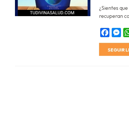
Compartir
¿Sientes que
recuperan c
Fac
M
SEGUIR 