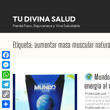
Saltar
al
contenido
TU DIVINA SALUD
(presiona
Pierde Peso, Rejuvenece y Vive Saludable
la
tecla
Etiqueta:
aumentar masa muscular natur
Intro)
Facebook
Messenger
Mundo A
WhatsApp
energía al
Telegram
Publicado por
T
aminoácidos B
fuerza para dep
Copy
suplemento par
Publicado en
no
Link