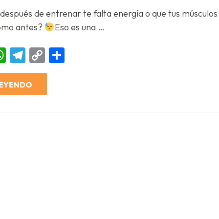
Mundo
 después de entrenar te falta energía o que tus músculos
Azul
de
omo antes?
Eso es una …
Vida
Divina:
Recupera
tu
ebook
essenger
WhatsApp
Telegram
Copy
Compartir
fuerza,
tu
Link
músculo
y
tu
LEYENDO
energía
al
máximo
nivel