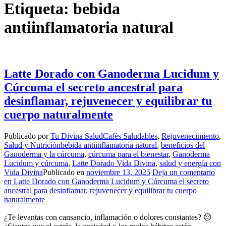
Etiqueta:
bebida
antiinflamatoria natural
Latte Dorado con Ganoderma Lucidum y
Cúrcuma el secreto ancestral para
desinflamar, rejuvenecer y equilibrar tu
cuerpo naturalmente
Publicado por
Tu Divina Salud
Cafés Saludables
,
Rejuvenecimiento
,
Salud y Nutrición
bebida antiinflamatoria natural
,
beneficios del
Ganoderma y la cúrcuma
,
cúrcuma para el bienestar
,
Ganoderma
Lucidum y cúrcuma
,
Latte Dorado Vida Divina
,
salud y energía con
Vida Divina
Publicado en
noviembre 13, 2025
Deja un comentario
en Latte Dorado con Ganoderma Lucidum y Cúrcuma el secreto
ancestral para desinflamar, rejuvenecer y equilibrar tu cuerpo
naturalmente
¿Te levantas con cansancio, inflamación o dolores constantes? 😔