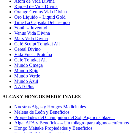
Atom de Vida Divina
Ripped de Vida Divina
Orange Genius Vida Divina
Oro Liquido – Liquid Gold
Time La Capsula Del Tiempo
Youth – Juventud
Venus Vida Divina
Mars Vida Divina
Café Sculpt Tongkat Ali
Cereal Divino
Vida Fuel - Proteína
Cafe Tongkat Ali
Mundo Omega
Mundo Rojo
Mundo Verde
Mundo Azul
NAD Plus
ALGAS Y HONGOS MEDICINALES
Nuestras Algas y Hongos Medicinales
Melena de León y Beneficios
Propiedades del Champiñón del Sol, Agaricus blazei
Alga AFA y Beneficios – Un milagro para algunos enfermos
Hongo Maitake Propiedades y Beneficios