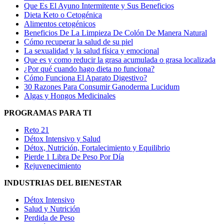
Que Es El Ayuno Intermitente y Sus Beneficios
Dieta Keto o Cetogénica
Alimentos cetogénicos
Beneficios De La Limpieza De Colón De Manera Natural
Cómo recuperar la salud de su piel
La sexualidad y la salud física y emocional
Que es y como reducir la grasa acumulada o grasa localizada
¿Por qué cuando hago dieta no funciona?
Cómo Funciona El Aparato Digestivo?
30 Razones Para Consumir Ganoderma Lucidum
Algas y Hongos Medicinales
PROGRAMAS PARA TI
Reto 21
Détox Intensivo y Salud
Détox, Nutrición, Fortalecimiento y Equilibrio
Pierde 1 Libra De Peso Por Día
Rejuvenecimiento
INDUSTRIAS DEL BIENESTAR
Détox Intensivo
Salud y Nutrición
Perdida de Peso