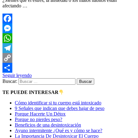
¿Sientes que el estrés, la ansiedad o los malos hábitos están
afectando …
Facebook
Messenger
WhatsApp
Telegram
Copy
Seguir leyendo
Link
Compartir
Buscar:
TE PUEDE INTERESAR
Cómo identificar si tu cuerpo está intoxicado
9 Señales que indican que debes bajar de peso
Porque Hacerte Un Détox
Porque no pierdes peso?
Beneficios de una desintoxicación
Ayuno intermitente ¿Qué es y cómo se hace?
La Importancia De Desintoxicar El Cuerpo