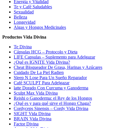
Energía y Vitalidad
Te y Café Saludables
Sexualidad
Belleza
Longevidad
Algas y Hongos Medicinales
Productos Vida Divina
Te Divina
Cápsulas HCG – Protocolo y Dieta
LIFE Capsulas – Suplemento para Adelgazar
¿Qué es IGNITE Vida Divina?
Cheat Bloqueador De Grasa, Harinas y Azúcares
Cuidado De La Piel Radien
Sleep N Lose Para Un Sueño Reparador
Café SCULPT Para Adelgazar
latte Dorado Con Curcuma y Ganoderma
Sculpt Max Vida Divina
Reishi o Ganoderma: el Rey de los Hongos
¿Qué es y para qué sirve el Hongo Chaga?
Cordyceps Sinensis – Cordy Vida Divina
SIGHT Vida Divina
BRAIN Vida Divina
Factor Divina