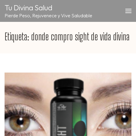
Saltar
Tu Divina Salud
al
Pierde Peso, Rejuvenece y Vive Saludable
contenido
(presiona
la
Etiqueta:
donde compro sight de vida divina
tecla
Intro)