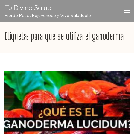
Saltar
Tu Divina Salud
al
Pierde Peso, Rejuvenece y Vive Saludable
contenido
(presiona
la
Etiqueta:
para que se utiliza el ganoderma
tecla
Intro)