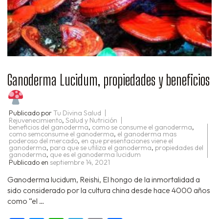
Ganoderma Lucidum, propiedades y beneficios
Publicado por
Tu Divina Salud
Rejuvenecimiento
,
Salud y Nutrición
beneficios del ganoderma
,
como se consume el ganoderma
,
como semconsume el ganoderma
,
el ganoderma mas
poderoso del mercado
,
en que presentaciones viene el
ganoderma
,
para que se utiliza el ganoderma
,
propiedades del
ganoderma
,
que es el ganoderma lucidum
Publicado en
septiembre 14, 2021
Ganoderma lucidum, Reishi, El hongo de la inmortalidad a
sido considerado por la cultura china desde hace 4000 años
como “el …