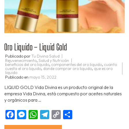
Oro Liquido – Liquid Gold
Publicado por
Tu Divina Salud
Rejuvenecimiento
,
Salud y Nutrición
beneficios del oro liquido
,
componentes del oro liquido
,
cuanto
cuesta el oro liquido
,
donde comprar oro liquido
,
que es oro
liquido
Publicado en
mayo 15, 2022
LIQUID GOLD Vida Divina es un producto original de la
empresa Vida Divina, está compuesto por aceites naturales
y orgánicos para …
Facebook
Messenger
WhatsApp
Telegram
Copy
Compartir
Link