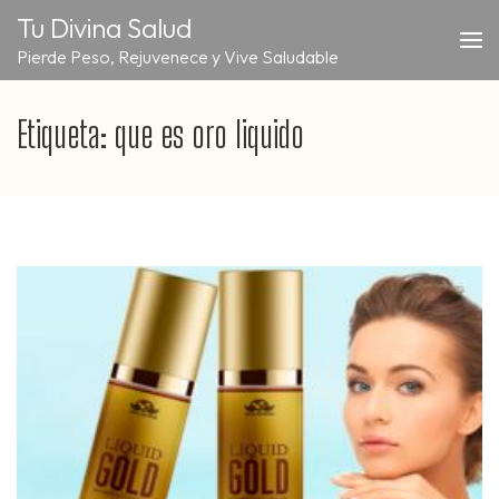
Saltar
Tu Divina Salud
al
Pierde Peso, Rejuvenece y Vive Saludable
contenido
(presiona
la
Etiqueta:
que es oro liquido
tecla
Intro)