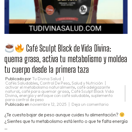
Café Sculpt Black de Vida Divina:
quema grasa, activa tu metabolismo y moldea
tu cuerpo desde la primera taza
Publicado por
Tu Divina Salud
Cafés Saludables
,
Control De Peso
,
Salud y Nutrición
activar el metabolismo naturalmente
,
café adelgazante
natural
,
café para quemar grasa
,
Café Sculpt Black Vida
Divina
,
energía y enfoque con café saludable
,
suplemento
para control de peso
en
Publicado en
noviembre 12, 2025
Deja un comentario
¿Te cuesta bajar de peso aunque cuides tu alimentación?
Café
¿Sientes que tu metabolismo está lento o que te falta energía
Sculpt
Black
…
de