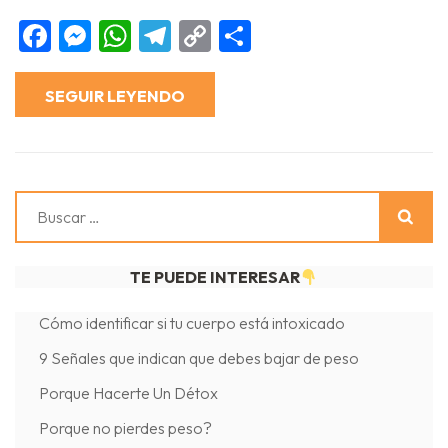
Vida
Divina:
Facebook
Messenger
WhatsApp
Telegram
Copy
Compartir
quema
grasa,
Link
activa
tu
metabolism
SEGUIR LEYENDO
y
moldea
tu
cuerpo
desde
la
primera
taza
Buscar:
TE PUEDE INTERESAR
Cómo identificar si tu cuerpo está intoxicado
9 Señales que indican que debes bajar de peso
Porque Hacerte Un Détox
Porque no pierdes peso?