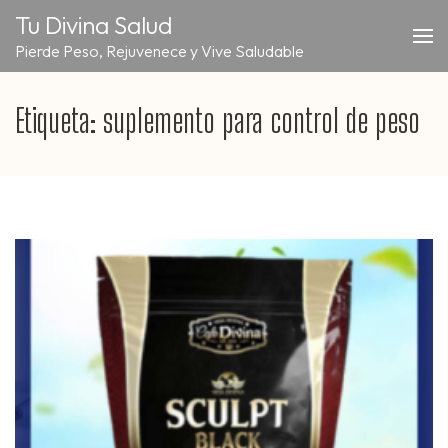
Saltar
Tu Divina Salud
al
Pierde Peso, Rejuvenece y Vive Saludable
contenido
(presiona
la
Etiqueta:
suplemento para control de peso
tecla
Intro)