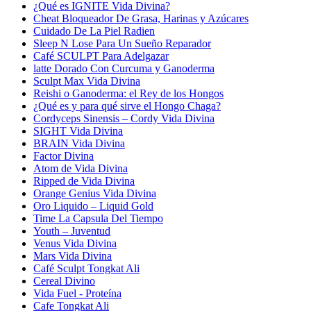
¿Qué es IGNITE Vida Divina?
Cheat Bloqueador De Grasa, Harinas y Azúcares
Cuidado De La Piel Radien
Sleep N Lose Para Un Sueño Reparador
Café SCULPT Para Adelgazar
latte Dorado Con Curcuma y Ganoderma
Sculpt Max Vida Divina
Reishi o Ganoderma: el Rey de los Hongos
¿Qué es y para qué sirve el Hongo Chaga?
Cordyceps Sinensis – Cordy Vida Divina
SIGHT Vida Divina
BRAIN Vida Divina
Factor Divina
Atom de Vida Divina
Ripped de Vida Divina
Orange Genius Vida Divina
Oro Liquido – Liquid Gold
Time La Capsula Del Tiempo
Youth – Juventud
Venus Vida Divina
Mars Vida Divina
Café Sculpt Tongkat Ali
Cereal Divino
Vida Fuel - Proteína
Cafe Tongkat Ali