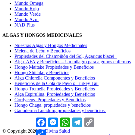
Mundo Omega
Mundo Rojo
Mundo Verde
Mundo Azul
NAD Plus
ALGAS Y HONGOS MEDICINALES
Nuestras Algas y Hongos Medicinales
Melena de León y Beneficios
Propiedades del Champiñón del Sol, Agaricus blazei
Alga AFA y Beneficios – Un milagro para algunos enfermos
Hongo Maitake Propiedades y Beneficios
Hongo Shiitake y Beneficios
Alga Chlorella Componentes y Beneficios
Beneficios de la Cola de Pavo o Turkey Tail
Hongo Tremella Propiedades y Beneficios
Alga Espirulina, Propiedades y Beneficios
Cordyceps, Propiedades y Beneficios
Hongo Chaga, propiedades y beneficios
Ganoderma Lucidum, propiedades y beneficios
Facebook
Messenger
WhatsApp
Telegram
Copy
Link
© Copyright 2026
Tu Divina Salud
Compartir