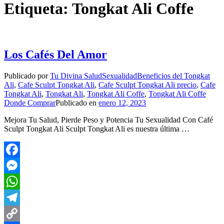
Etiqueta:
Tongkat Ali Coffe
Los Cafés Del Amor
Publicado por
Tu Divina Salud
Sexualidad
Beneficios del Tongkat
Ali
,
Cafe Sculpt Tongkat Ali
,
Cafe Sculpt Tongkat Ali precio
,
Cafe
Tongkat Ali
,
Tongkat Ali
,
Tongkat Ali Coffe
,
Tongkat Ali Coffe
Donde Comprar
Publicado en
enero 12, 2023
Mejora Tu Salud, Pierde Peso y Potencia Tu Sexualidad Con Café
Sculpt Tongkat Ali Sculpt Tongkat Ali es nuestra última …
Facebook
Messenger
WhatsApp
Telegram