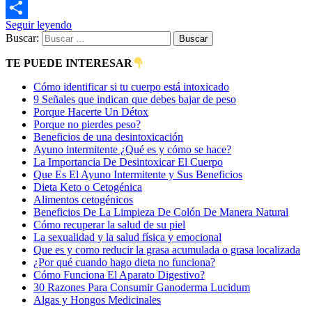
Copy
Seguir leyendo
Link
Compartir
Buscar:
TE PUEDE INTERESAR
Cómo identificar si tu cuerpo está intoxicado
9 Señales que indican que debes bajar de peso
Porque Hacerte Un Détox
Porque no pierdes peso?
Beneficios de una desintoxicación
Ayuno intermitente ¿Qué es y cómo se hace?
La Importancia De Desintoxicar El Cuerpo
Que Es El Ayuno Intermitente y Sus Beneficios
Dieta Keto o Cetogénica
Alimentos cetogénicos
Beneficios De La Limpieza De Colón De Manera Natural
Cómo recuperar la salud de su piel
La sexualidad y la salud física y emocional
Que es y como reducir la grasa acumulada o grasa localizada
¿Por qué cuando hago dieta no funciona?
Cómo Funciona El Aparato Digestivo?
30 Razones Para Consumir Ganoderma Lucidum
Algas y Hongos Medicinales