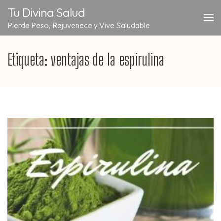
Saltar
Tu Divina Salud
al
Pierde Peso, Rejuvenece y Vive Saludable
contenido
(presiona
la
Etiqueta:
ventajas de la espirulina
tecla
Intro)