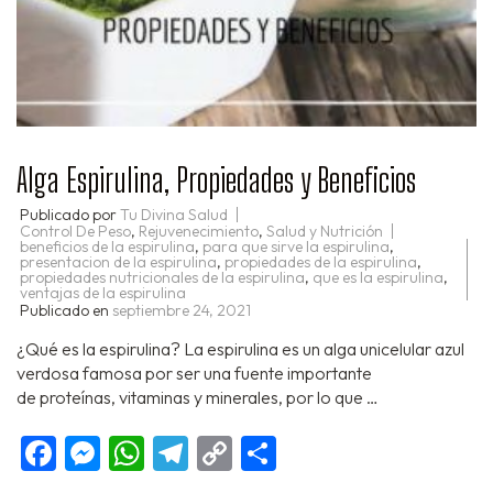
Alga Espirulina, Propiedades y Beneficios
Publicado por
Tu Divina Salud
Control De Peso
,
Rejuvenecimiento
,
Salud y Nutrición
beneficios de la espirulina
,
para que sirve la espirulina
,
presentacion de la espirulina
,
propiedades de la espirulina
,
propiedades nutricionales de la espirulina
,
que es la espirulina
,
ventajas de la espirulina
Publicado en
septiembre 24, 2021
¿Qué es la espirulina? La espirulina es un alga unicelular azul
verdosa famosa por ser una fuente importante
de proteínas, vitaminas y minerales, por lo que …
Facebook
Messenger
WhatsApp
Telegram
Copy
Compartir
Link