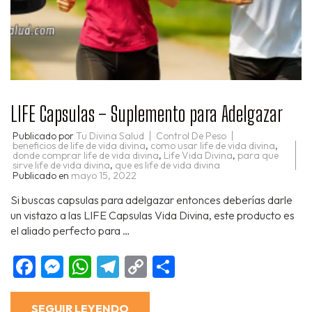
LIFE Capsulas – Suplemento para Adelgazar
Publicado por
Tu Divina Salud
Control De Peso
beneficios de life de vida divina
,
como usar life de vida divina
,
donde comprar life de vida divina
,
Life Vida Divina
,
para que
sirve life de vida divina
,
que es life de vida divina
Publicado en
mayo 15, 2022
Si buscas capsulas para adelgazar entonces deberías darle
un vistazo a las LIFE Capsulas Vida Divina, este producto es
el aliado perfecto para …
Facebook
Messenger
WhatsApp
Telegram
Copy
Compartir
Link
SEGUIR LEYENDO