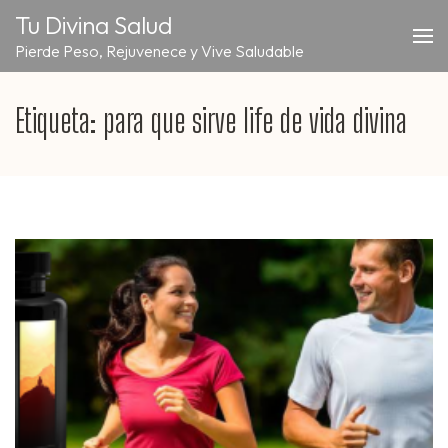
Saltar
Tu Divina Salud
al
Pierde Peso, Rejuvenece y Vive Saludable
contenido
(presiona
la
Etiqueta:
para que sirve life de vida divina
tecla
Intro)