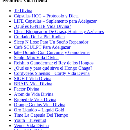
Productos Vida Divina
Te Divina
Cápsulas HCG – Protocolo y Dieta
LIFE Capsulas – Suplemento para Adelgazar
¿Qué es IGNITE Vida Divina?
Cheat Bloqueador De Grasa, Harinas y Azúcares
Cuidado De La Piel Radien
Sleep N Lose Para Un Sueño Reparador
Café SCULPT Para Adelgazar
latte Dorado Con Curcuma y Ganoderma
Sculpt Max Vida Divina
Reishi o Ganoderma: el Rey de los Hongos
¿Qué es y para qué sirve el Hongo Chaga?
Cordyceps Sinensis – Cordy Vida Divina
SIGHT Vida Divina
BRAIN Vida Divina
Factor Divina
Atom de Vida Divina
Ripped de Vida Divina
Orange Genius Vida Divina
Oro Liquido – Liquid Gold
Time La Capsula Del Tiempo
Youth – Juventud
Venus Vida Divina