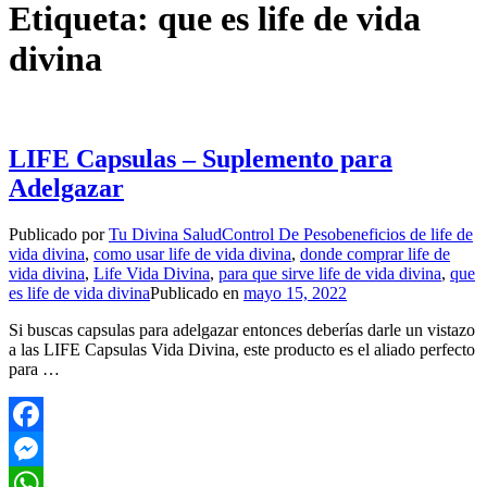
Etiqueta:
que es life de vida
divina
LIFE Capsulas – Suplemento para
Adelgazar
Publicado por
Tu Divina Salud
Control De Peso
beneficios de life de
vida divina
,
como usar life de vida divina
,
donde comprar life de
vida divina
,
Life Vida Divina
,
para que sirve life de vida divina
,
que
es life de vida divina
Publicado en
mayo 15, 2022
Si buscas capsulas para adelgazar entonces deberías darle un vistazo
a las LIFE Capsulas Vida Divina, este producto es el aliado perfecto
para …
Facebook
Messenger