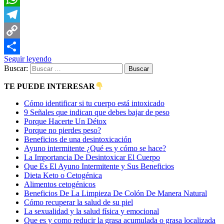
WhatsApp
Telegram
Copy
Seguir leyendo
Link
Compartir
Buscar:
TE PUEDE INTERESAR
Cómo identificar si tu cuerpo está intoxicado
9 Señales que indican que debes bajar de peso
Porque Hacerte Un Détox
Porque no pierdes peso?
Beneficios de una desintoxicación
Ayuno intermitente ¿Qué es y cómo se hace?
La Importancia De Desintoxicar El Cuerpo
Que Es El Ayuno Intermitente y Sus Beneficios
Dieta Keto o Cetogénica
Alimentos cetogénicos
Beneficios De La Limpieza De Colón De Manera Natural
Cómo recuperar la salud de su piel
La sexualidad y la salud física y emocional
Que es y como reducir la grasa acumulada o grasa localizada